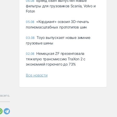
Бренд Eisen выпустил новые
06.08
фильтры для грузовиков Scania, Volvo и
Foton
«Кордиант» освоил 3D-печать
05.08
полномасштабных прототипов шин
Toyo выпускает новые зимние
03.08
грузовые шины
Немецкая ZF презентовала
02.08
тяжелую трансмиссию TraXon 2 с
экономией горючего до 73%
Все новости
всего.