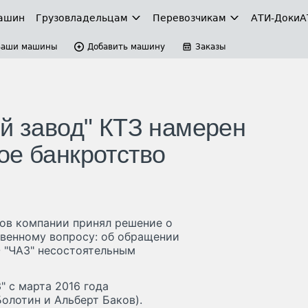
ашин
Грузовладельцам
Перевозчикам
АТИ-Доки
А
Ваши машины
Добавить машину
Заказы
ый завод" КТЗ намерен
ое банкротство
ров компании принял решение о
твенному вопросу: об обращении
О "ЧАЗ" несостоятельным
 с марта 2016 года
олотин и Альберт Баков).