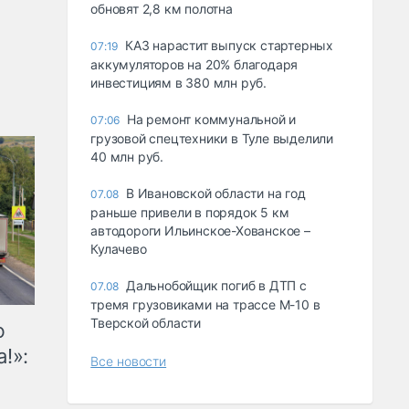
обновят 2,8 км полотна
КАЗ нарастит выпуск стартерных
07:19
аккумуляторов на 20% благодаря
инвестициям в 380 млн руб.
На ремонт коммунальной и
07:06
грузовой спецтехники в Туле выделили
40 млн руб.
В Ивановской области на год
07.08
раньше привели в порядок 5 км
автодороги Ильинское-Хованское –
Кулачево
Дальнобойщик погиб в ДТП с
07.08
тремя грузовиками на трассе М-10 в
Тверской области
ю
!»:
Все новости