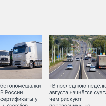
 бетономешалки
«В последнюю недел
 В России
августа начнётся суета
 сертификаты у
чем рискуют
 и Zoomlion
перевозчики, не