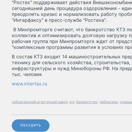
"Ростех" поддерживает действия Внешэкономбанк
сегодняшний день процедура оздоровления - еди
преодолеть кризис и нормализовать работу пробл
"Интерфаксу" в пресс-службе "Ростеха".
В Минпромторге считают, что банкротство КТЗ п
коллектив и оптимизировать долговую нагрузку п
рабочая группа при Минпромторге ждет от предст
"комплексные программы развития в условиях пр
В состав КТЗ входит 14 машиностроительных пре
технику для сельского хозяйства, строительства
инфраструктуры и нужд Минобороны РФ. На предп
тыс. человек
www.interfax.ru
чебоксарский агрегатный завод
ктз
банкротство
чебоксары
чуваш
ОБСУДИТЬ