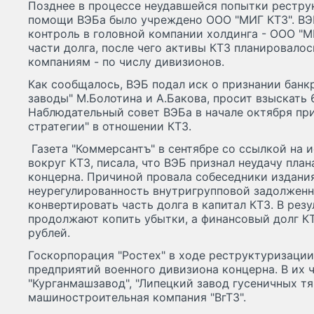
Позднее в процессе неудавшейся попытки рестру
помощи ВЭБа было учреждено ООО "МИГ КТЗ". ВЭ
контроль в головной компании холдинга - ООО "МИ
части долга, после чего активы КТЗ планировало
компаниям - по числу дивизионов.
Как сообщалось, ВЭБ подал иск о признании бан
заводы" М.Болотина и А.Бакова, просит взыскать 
Наблюдательный совет ВЭБа в начале октября пр
стратегии" в отношении КТЗ.
Газета "Коммерсантъ" в сентябре со ссылкой на 
вокруг КТЗ, писала, что ВЭБ признал неудачу пла
концерна. Причиной провала собеседники издания
неурегулированность внутригрупповой задолженн
конвертировать часть долга в капитал КТЗ. В рез
продолжают копить убытки, а финансовый долг К
рублей.
Госкорпорация "Ростех" в ходе реструктуризации
предприятий военного дивизиона концерна. В их ч
"Курганмашзавод", "Липецкий завод гусеничных тя
машиностроительная компания "ВгТЗ".