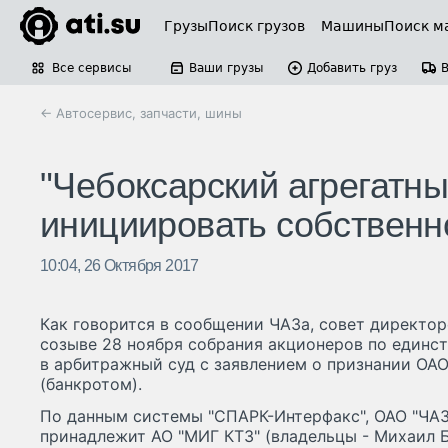
Грузы
Поиск грузов
Машины
Поиск м
Все сервисы
Ваши грузы
Добавить груз
← Автосервис, запчасти, шины
"Чебоксарский агрегатн
инициировать собственн
10:04, 26 Октября 2017
Как говорится в сообщении ЧАЗа, совет директо
созыве 28 ноября собрания акционеров по единс
в арбитражный суд с заявлением о признании ОА
(банкротом).
По данным системы "СПАРК-Интерфакс", ОАО "ЧАЗ"
принадлежит АО "МИГ КТЗ" (владельцы - Михаил Б