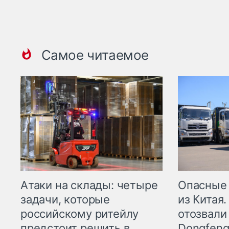
Самое читаемое
Опасные
Атаки на склады: четыре
из Китая.
задачи, которые
отозвали
российскому ритейлу
Dongfeng
предстоит решить в