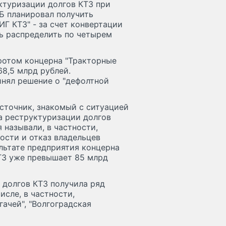
ктуризации долгов КТЗ при
Б планировал получить
Г КТЗ" - за счет конвертации
сь распределить по четырем
кротом концерна "Тракторные
68,5 млрд рублей.
инял решение о "дефолтной
источник, знакомый с ситуацией
на реструктуризации долгов
 называли, в частности,
ости и отказ владельцев
ультате предприятия концерна
ТЗ уже превышает 85 млрд
 долгов КТЗ получила ряд
исле, в частности,
гачей", "Волгоградская