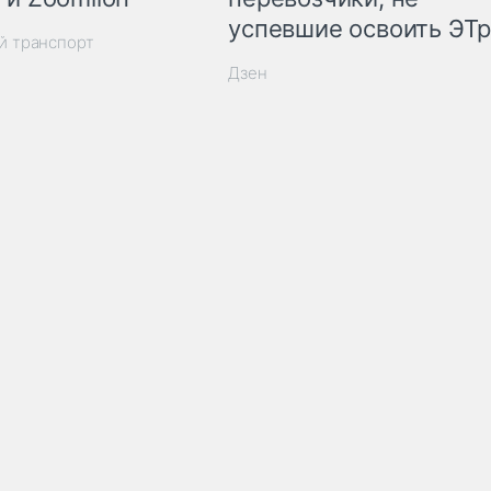
успевшие освоить ЭТ
й транспорт
Дзен