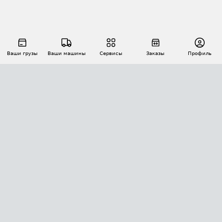
Ваши грузы
Ваши машины
Сервисы
Заказы
Профиль
АВТОМАТИЗАЦИЯ ПЕРЕВОЗОК
Площадки
Заказы
Торги
Тендеры
АТИ-Доки
GPS-мониторинг
АТИ Мессенджер
Цепочки грузов
API ATI.SU
ПОЛЕЗНОЕ
Расчет расстояний
БЕЗОПАСНОСТЬ
Академия ATI.SU
ATI.SU о безопасности
Звезды ATI.SU на вашем сайте
КОНТАКТЫ И ТАРИФЫ