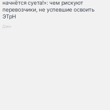
начнётся суета!»: чем рискуют
перевозчики, не успевшие освоить
ЭТрН
Дзен