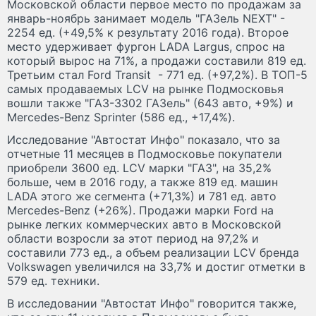
Московской области первое место по продажам за
январь-ноябрь занимает модель "ГАЗель NEXT" -
2254 ед. (+49,5% к результату 2016 года). Второе
место удерживает фургон LADA Largus, спрос на
который вырос на 71%, а продажи составили 819 ед.
Третьим стал Ford Transit - 771 ед. (+97,2%). В ТОП-5
самых продаваемых LCV на рынке Подмосковья
вошли также "ГАЗ-3302 ГАЗель" (643 авто, +9%) и
Mercedes-Benz Sprinter (586 ед., +17,4%).
Исследование "Автостат Инфо" показало, что за
отчетные 11 месяцев в Подмосковье покупатели
приобрели 3600 ед. LCV марки "ГАЗ", на 35,2%
больше, чем в 2016 году, а также 819 ед. машин
LADA этого же сегмента (+71,3%) и 781 ед. авто
Mercedes-Benz (+26%). Продажи марки Ford на
рынке легких коммерческих авто в Московской
области возросли за этот период на 97,2% и
составили 773 ед., а объем реализации LCV бренда
Volkswagen увеличился на 33,7% и достиг отметки в
579 ед. техники.
В исследовании "Автостат Инфо" говорится также,