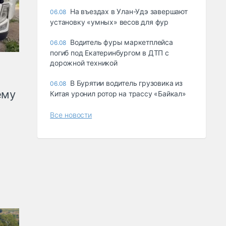
Ha въeздax в Улaн-Удэ зaвepшaют
06.08
ycтaнoвкy «yмныx» вecoв для фyp
Водитель фуры маркетплейса
06.08
погиб под Екатеринбургом в ДТП с
дорожной техникой
В Бурятии водитель грузовика из
06.08
ему
Китая уронил ротор на трассу «Байкал»
Все новости