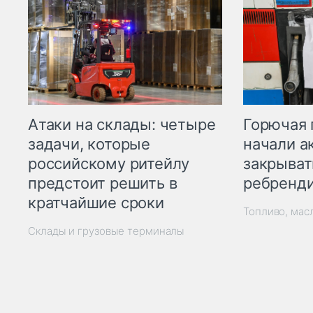
Горючая 
Атаки на склады: четыре
начали а
задачи, которые
закрыват
российскому ритейлу
ребренд
предстоит решить в
кратчайшие сроки
Топливо, мас
Склады и грузовые терминалы