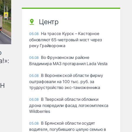
Центр
На трассе Курск – Касторное
06.08
обновляют 65-метровый мост через
реку Грайворонка
ю
Во Фрунзенском районе
06.08
!»:
Владимира МАЗ протаранил Lada Vesta
В Воронежской области фирму
06.08
оштрафовали на 100 тыс. руб. за
рН
трудоустройство экс-таможенника
В Тверской области обломки
06.08
дрона повредили фасад логокомплекса
Wildberries
В Брянской области осудят
05.08
водителя, погубившего целую семью в