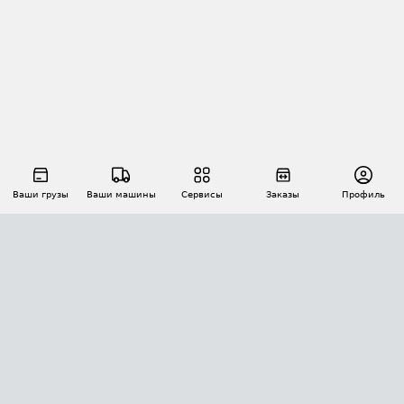
Ваши грузы
Ваши машины
Сервисы
Заказы
Профиль
АВТОМАТИЗАЦИЯ ПЕРЕВОЗОК
Площадки
Заказы
Торги
Тендеры
АТИ-Доки
GPS-мониторинг
АТИ Мессенджер
Цепочки грузов
API ATI.SU