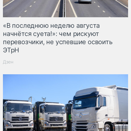
«В последнюю неделю августа
начнётся суета!»: чем рискуют
перевозчики, не успевшие освоить
ЭТрН
Дзен