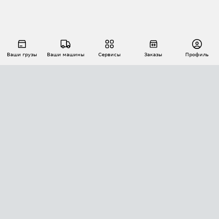
Ваши грузы
Ваши машины
Сервисы
Заказы
Профиль
АВТОМАТИЗАЦИЯ ПЕРЕВОЗОК
Площадки
Заказы
Торги
Тендеры
АТИ-Доки
GPS-мониторинг
АТИ Мессенджер
Цепочки грузов
API ATI.SU
ПОЛЕЗНОЕ
Расчет расстояний
БЕЗОПАСНОСТЬ
Академия ATI.SU
ATI.SU о безопасности
Звезды ATI.SU на вашем сайте
КОНТАКТЫ И ТАРИФЫ