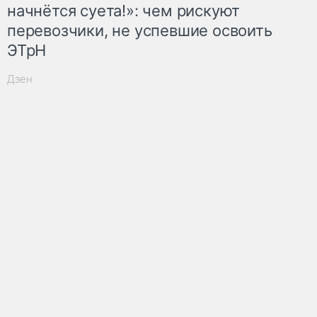
начнётся суета!»: чем рискуют
перевозчики, не успевшие освоить
ЭТрН
Дзен