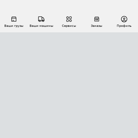
Ваши грузы
Ваши машины
Сервисы
Заказы
Профиль
АВТОМАТИЗАЦИЯ ПЕРЕВОЗОК
Площадки
Заказы
Торги
Тендеры
АТИ-Доки
GPS-мониторинг
АТИ Мессенджер
Цепочки грузов
API ATI.SU
ПОЛЕЗНОЕ
Расчет расстояний
БЕЗОПАСНОСТЬ
Академия ATI.SU
ATI.SU о безопасности
Звезды ATI.SU на вашем сайте
КОНТАКТЫ И ТАРИФЫ
Памятка по проверке контрагентов
Индекс ATI.SU FTL РФ
О системе ATI.SU