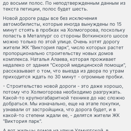
до восьми полос. По неподтвержденным данным из
текста петиции, полос будет шесть.
Новой дороге рады все без исключения
автомобилисты, которые иногда вынуждены по 15
минут стоять в пробках на Холмогорова, поскольку
попасть в Металлург со стороны Воткинского шоссе
можно только по этой улице. Очень хотят дорогу
жители ЖК "Виктория парк", число которых растет
пропорционально строительству новых домов
комплекса. Наталья Алаева, которая проживает
недалеко от здания "Скорой медицинской помощи",
рассказывает о том, что выезда из двора по утрам
приходится ждать по 30 минут - огромные пробки.
- Строительство новой дороги - это даже хорошо,
потому что Холмогорова необходимо разгружать.
Какой-то крупногабаритной технике до нас сложно
добраться. Мы изначально, еще на этапе покупки,
узнавали от застройщика, что дорога будет, и в
какой-то степени ждали ее, - делятся жители ЖК
"Виктория парк".
А вот жильцы домов на улице Удмуртской, в