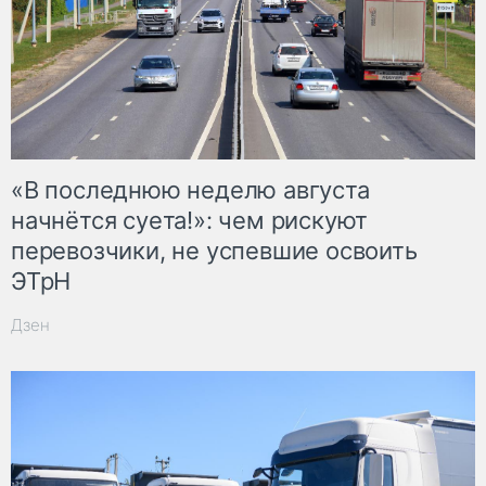
«В последнюю неделю августа
начнётся суета!»: чем рискуют
перевозчики, не успевшие освоить
ЭТрН
Дзен