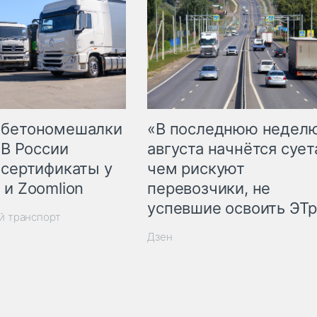
 бетономешалки
«В последнюю недел
 В России
августа начнётся суета
 сертификаты у
чем рискуют
 и Zoomlion
перевозчики, не
успевшие освоить ЭТ
й транспорт
Дзен