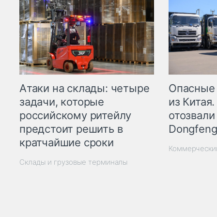
Опасные
Атаки на склады: четыре
из Китая.
задачи, которые
отозвали
российскому ритейлу
Dongfeng
предстоит решить в
кратчайшие сроки
Коммерчески
Склады и грузовые терминалы