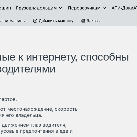
ашин
Грузовладельцам
Перевозчикам
АТИ-Доки
А
Ваши машины
Добавить машину
Заказы
ые к интернету, способны
 водителями
пертов.
ают местонахождение, скорость
я его владельца.
 движением глаз водителя,
кусовые предпочтения в еде и