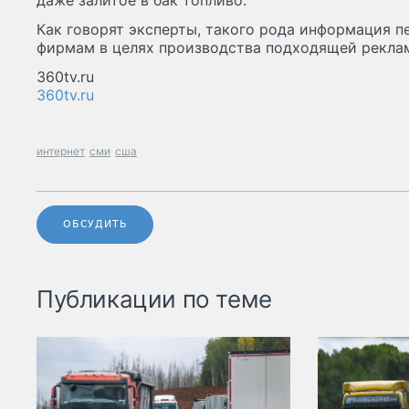
даже залитое в бак топливо.
Как говорят эксперты, такого рода информация 
фирмам в целях производства подходящей рекла
360tv.ru
360tv.ru
интернет
сми
сша
ОБСУДИТЬ
Публикации по теме