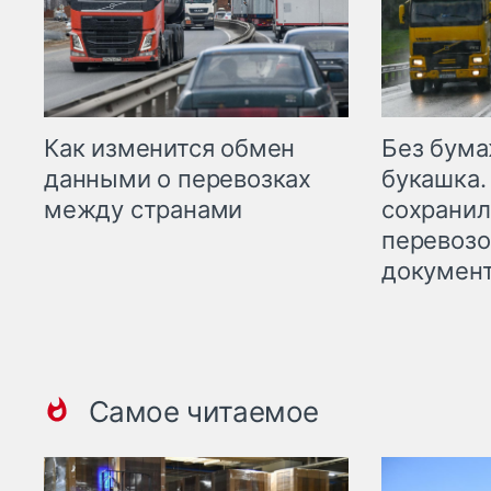
Как изменится обмен
Без бума
данными о перевозках
букашка.
между странами
сохрани
перевоз
докумен
Самое читаемое