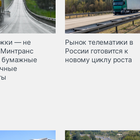
жки — не
Рынок телематики в
 Минтранс
России готовится к
л бумажные
новому циклу роста
очные
ты