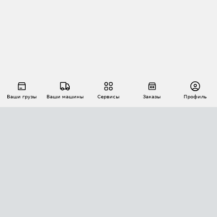
Ваши грузы
Ваши машины
Сервисы
Заказы
Профиль
АВТОМАТИЗАЦИЯ ПЕРЕВОЗОК
Площадки
Заказы
Торги
Тендеры
АТИ-Доки
GPS-мониторинг
АТИ Мессенджер
Цепочки грузов
API ATI.SU
ПОЛЕЗНОЕ