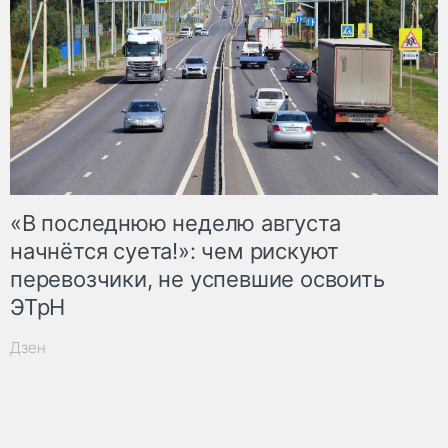
«В последнюю неделю августа
начнётся суета!»: чем рискуют
перевозчики, не успевшие освоить
ЭТрН
Дзен