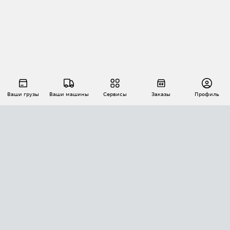
Ваши грузы
Ваши машины
Сервисы
Заказы
Профиль
АВТОМАТИЗАЦИЯ ПЕРЕВОЗОК
Площадки
Заказы
Торги
Тендеры
АТИ-Доки
GPS-мониторинг
АТИ Мессенджер
Цепочки грузов
API ATI.SU
ПОЛЕЗНОЕ