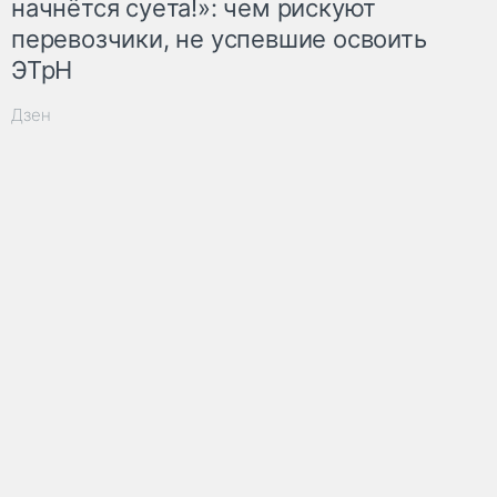
начнётся суета!»: чем рискуют
перевозчики, не успевшие освоить
ЭТрН
Дзен