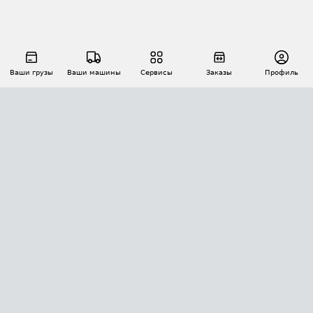
Ваши грузы
Ваши машины
Сервисы
Заказы
Профиль
АВТОМАТИЗАЦИЯ ПЕРЕВОЗОК
Площадки
Заказы
Торги
Тендеры
АТИ-Доки
GPS-мониторинг
АТИ Мессенджер
Цепочки грузов
API ATI.SU
ПОЛЕЗНОЕ
Расчет расстояний
БЕЗОПАСНОСТЬ
Академия ATI.SU
ATI.SU о безопасности
Звезды ATI.SU на вашем сайте
КОНТАКТЫ И ТАРИФЫ
Памятка по проверке контрагентов