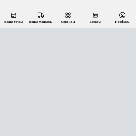
Ваши грузы
Ваши машины
Сервисы
Заказы
Профиль
АВТОМАТИЗАЦИЯ ПЕРЕВОЗОК
Площадки
Заказы
Торги
Тендеры
АТИ-Доки
GPS-мониторинг
АТИ Мессенджер
Цепочки грузов
API ATI.SU
ПОЛЕЗНОЕ
Расчет расстояний
БЕЗОПАСНОСТЬ
Академия ATI.SU
ATI.SU о безопасности
Звезды ATI.SU на вашем сайте
КОНТАКТЫ И ТАРИФЫ
Памятка по проверке контрагентов
Индекс ATI.SU FTL РФ
О системе ATI.SU
Светофор+