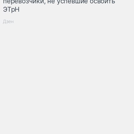
перевозчики, не успевшие освоить
ЭТрН
Дзен