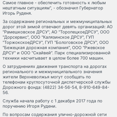
Самое главное - обеспечить готовность к любым
нештатным ситуациям", - обозначил Губернатор
Игорь Руденя.
За содержание региональных и межмуниципальных
дорог этой зимой отвечают девять организаций: АО
"Рамешковское ДРСУ", АО "ТоропецкоеДРСУ", ООО
"Дорсервис", ООО "Калязинское ДРСУ", ГУП
"ТоржокскоеДРСУ", ГУП "Бологовское ДРСУ", ООО
"Бежецкая дорожная компания", ООО "Ржевское
ДРСУ" и ООО "Скайвей". Парк специализированной
техники насчитывает в целом более 700 машин.
О затруднениях движения транспорта на дорогах
регионального и межмуниципального значения
жители Верхневолжья могут сообщать по
телефонам круглосуточной диспетчерской службы
Дорожного фонда: (4822) 34-56-54, 8-910-649-84-
56.
Служба начала работу с 1 декабря 2017 года по
поручению Игоря Рудени.
По вопросам содержания улично-дорожной сети