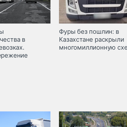
мы
Фуры без пошлин: в
чества в
Казахстане раскрыли
евозках.
многомиллионную сх
ережение