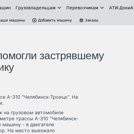
ашин
Грузовладельцам
Перевозчикам
АТИ-Доки
А
Ваши машины
Добавить машину
Заказы
помогли застрявшему
ику
се А-310 "Челябинск-Троицк". На
и.
к на грузовом автомобиле
ометре трассы А-310 "Челябинск-
и машину - в двигателе
ор. На место выезжало