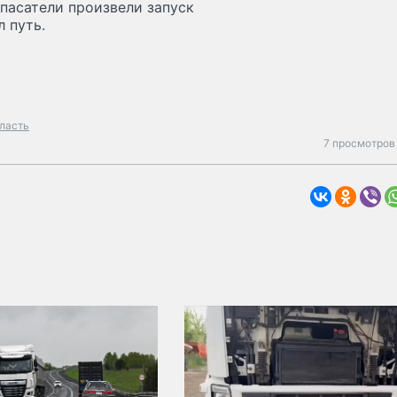
Спасатели произвели запуск
 путь.
ласть
7 просмотров