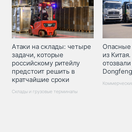
Опасные
Атаки на склады: четыре
из Китая.
задачи, которые
отозвали
российскому ритейлу
Dongfeng
предстоит решить в
кратчайшие сроки
Коммерчески
Склады и грузовые терминалы