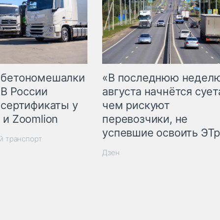
 бетономешалки
«В последнюю недел
 В России
августа начнётся суета
 сертификаты у
чем рискуют
 и Zoomlion
перевозчики, не
успевшие освоить ЭТ
й транспорт
Дзен