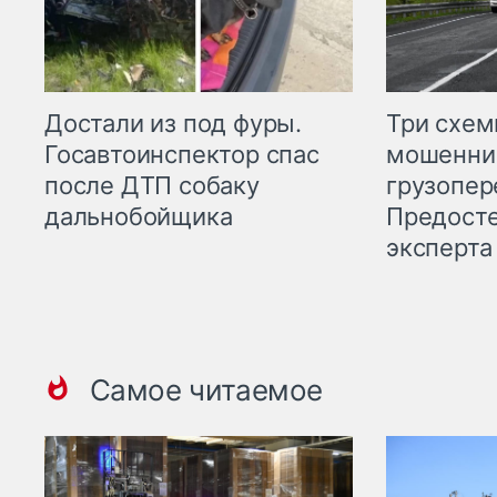
Три схе
Достали из под фуры.
мошенни
Госавтоинспектор спас
грузопер
после ДТП собаку
Предост
дальнобойщика
эксперта
Самое читаемое