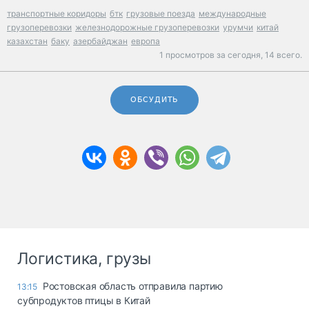
транспортные коридоры
бтк
грузовые поезда
международные
грузоперевозки
железнодорожные грузоперевозки
урумчи
китай
казахстан
баку
азербайджан
европа
1 просмотров за сегодня,
14 всего.
ОБСУДИТЬ
Логистика, грузы
Ростовская область отправила партию
13:15
субпродуктов птицы в Китай