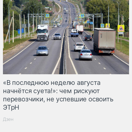
«В последнюю неделю августа
начнётся суета!»: чем рискуют
перевозчики, не успевшие освоить
ЭТрН
Дзен