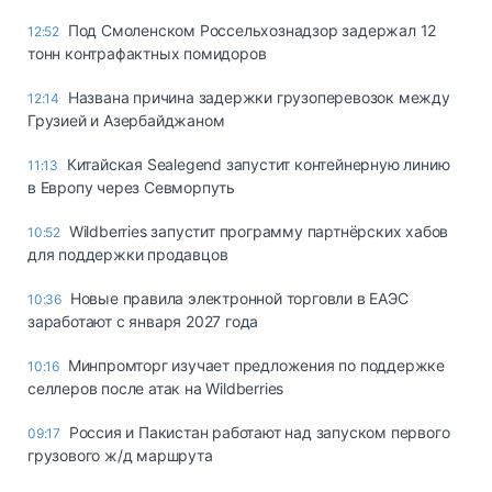
Под Смоленском Россельхознадзор задержал 12
12:52
тонн контрафактных помидоров
Названа причина задержки грузоперевозок между
12:14
Грузией и Азербайджаном
Китайская Sealegend запустит контейнерную линию
11:13
в Европу через Севморпуть
Wildberries запустит программу партнёрских хабов
10:52
для поддержки продавцов
Новые правила электронной торговли в ЕАЭС
10:36
заработают с января 2027 года
Минпромторг изучает предложения по поддержке
10:16
селлеров после атак на Wildberries
Россия и Пакистан работают над запуском первого
09:17
грузового ж/д маршрута