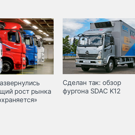
Сделан так: обзор
развернулись
фургона SDAC K12
бщий рост рынка
охраняется»