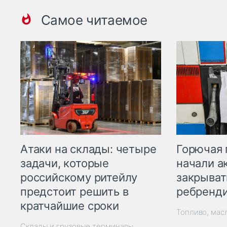
Самое читаемое
Горючая 
Атаки на склады: четыре
начали а
задачи, которые
закрыват
российскому ритейлу
ребренд
предстоит решить в
кратчайшие сроки
Топливо, мас
Склады и грузовые терминалы