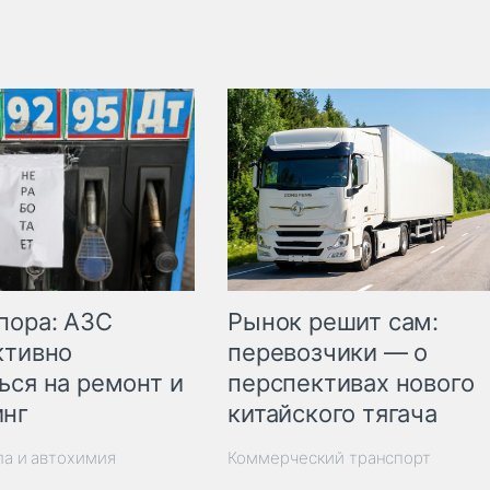
пора: АЗС
Рынок решит сам:
ктивно
перевозчики — о
ься на ремонт и
перспективах нового
инг
китайского тягача
ла и автохимия
Коммерческий транспорт