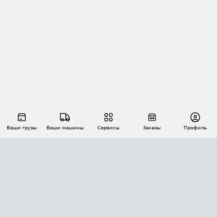
Ваши грузы
Ваши машины
Сервисы
Заказы
Профиль
АВТОМАТИЗАЦИЯ ПЕРЕВОЗОК
Площадки
Заказы
Торги
Тендеры
АТИ-Доки
GPS-мониторинг
АТИ Мессенджер
Цепочки грузов