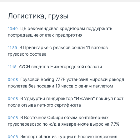
Логистика, грузы
ЦБ рекомендовал кредиторам поддержать
13:40
пострадавшие от атак предприятия
В Приангарье с рельсов сошли 11 вагонов
11:39
грузового состава
АУСН вводят в Нижегородской области
11:18
Грузовой Boeing 777F установил мировой рекорд,
09.08
пролетев без посадки 19 часов с одним паллетом
В Удмуртии гендиректор "ИжАвиа" покинул пост
09.08
после отзыва летного сертификата
В Восточной Сибири объем контейнерных
09.08
грузоперевозок по ж/д в январе-июле вырос на 7,7%
Экспорт яблок из Турции в Россию подскочил
09.08