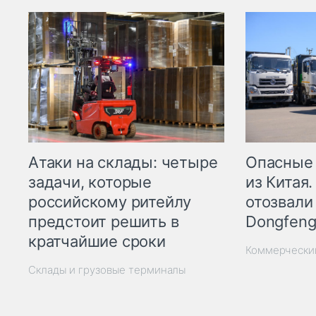
Опасные
Атаки на склады: четыре
из Китая.
задачи, которые
отозвали
российскому ритейлу
Dongfeng
предстоит решить в
кратчайшие сроки
Коммерчески
Склады и грузовые терминалы