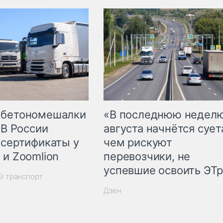
 бетономешалки
«В последнюю недел
 В России
августа начнётся суета
 сертификаты у
чем рискуют
 и Zoomlion
перевозчики, не
успевшие освоить ЭТ
й транспорт
Дзен