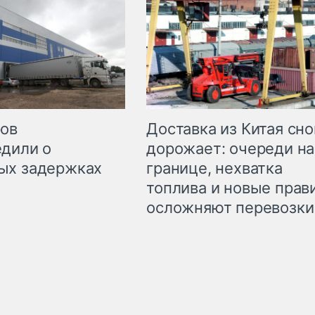
Доставка из Китая сно
ров
дорожает: очереди на
дили о
границе, нехватка
ых задержках
топлива и новые прав
осложняют перевозки