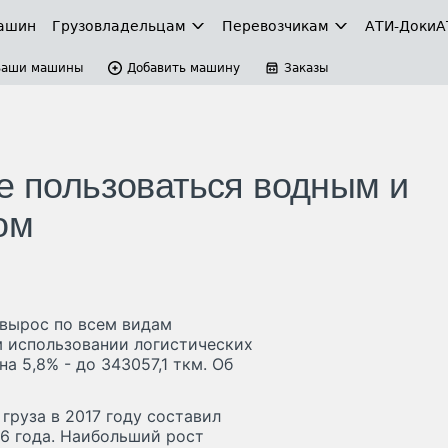
ашин
Грузовладельцам
Перевозчикам
АТИ-Доки
А
Ваши машины
Добавить машину
Заказы
ее пользоваться водным и
ом
вырос по всем видам
м использовании логистических
а 5,8% - до 343057,1 ткм. Об
руза в 2017 году составил
16 года. Наибольший рост