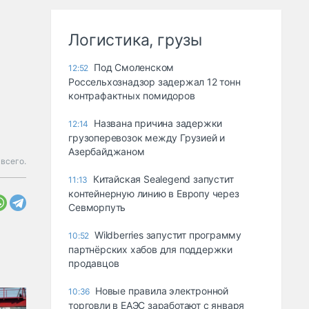
Логистика, грузы
Под Смоленском
12:52
Россельхознадзор задержал 12 тонн
контрафактных помидоров
Названа причина задержки
12:14
грузоперевозок между Грузией и
Азербайджаном
 всего.
Китайская Sealegend запустит
11:13
контейнерную линию в Европу через
Севморпуть
Wildberries запустит программу
10:52
партнёрских хабов для поддержки
продавцов
Новые правила электронной
10:36
торговли в ЕАЭС заработают с января