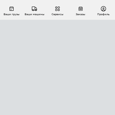
Ваши грузы
Ваши машины
Сервисы
Заказы
Профиль
АВТОМАТИЗАЦИЯ ПЕРЕВОЗОК
Площадки
Заказы
Торги
Тендеры
АТИ-Доки
GPS-мониторинг
АТИ Мессенджер
Цепочки грузов
API ATI.SU
ПОЛЕЗНОЕ
Расчет расстояний
БЕЗОПАСНОСТЬ
Академия ATI.SU
ATI.SU о безопасности
Звезды ATI.SU на вашем сайте
КОНТАКТЫ И ТАРИФЫ
Памятка по проверке контрагентов
Индекс ATI.SU FTL РФ
О системе ATI.SU
Светофор+
Средние ставки
ИНФОРМАЦИЯ
Контактная информация