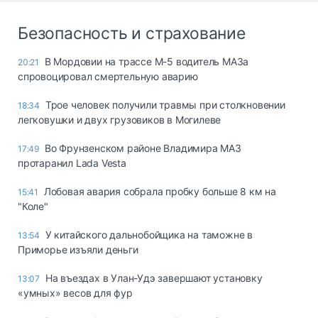
Безопасность и страхование
В Мордовии на трассе М-5 водитель МАЗа
20:21
спровоцировал смертельную аварию
Трое человек получили травмы при столкновении
18:34
легковушки и двух грузовиков в Могилеве
Во Фрунзенском районе Владимира МАЗ
17:49
протаранил Lada Vesta
Лобовая авария собрала пробку больше 8 км на
15:41
"Коле"
У китайского дальнобойщика на таможне в
13:54
Приморье изъяли деньги
Ha въeздax в Улaн-Удэ зaвepшaют ycтaнoвкy
13:07
«yмныx» вecoв для фyp