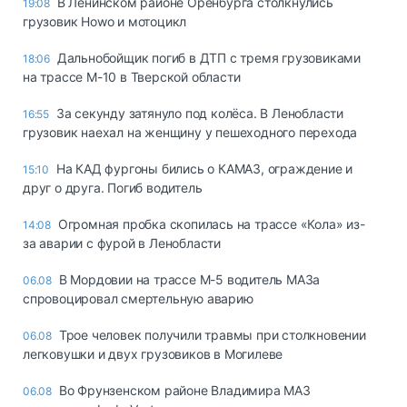
В Ленинском районе Оренбурга столкнулись
19:08
грузовик Howo и мотоцикл
Дальнобойщик погиб в ДТП с тремя грузовиками
18:06
на трассе М-10 в Тверской области
За секунду затянуло под колёса. В Ленобласти
16:55
грузовик наехал на женщину у пешеходного перехода
На КАД фургоны бились о КАМАЗ, ограждение и
15:10
друг о друга. Погиб водитель
Огромная пробка скопилась на трассе «Кола» из-
14:08
за аварии с фурой в Ленобласти
В Мордовии на трассе М-5 водитель МАЗа
06.08
спровоцировал смертельную аварию
Трое человек получили травмы при столкновении
06.08
легковушки и двух грузовиков в Могилеве
Во Фрунзенском районе Владимира МАЗ
06.08