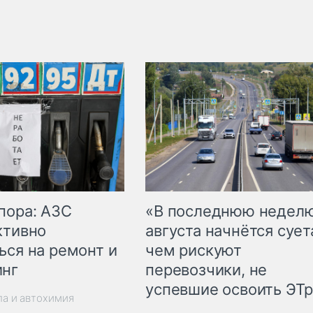
пора: АЗС
«В последнюю недел
ктивно
августа начнётся суета
ься на ремонт и
чем рискуют
инг
перевозчики, не
успевшие освоить ЭТ
ла и автохимия