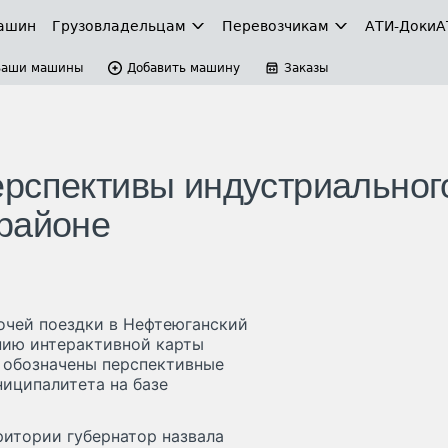
ашин
Грузовладельцам
Перевозчикам
АТИ-Доки
А
Ваши машины
Добавить машину
Заказы
рспективы индустриальног
районе
очей поездки в Нефтеюганский
нию интерактивной карты
 обозначены перспективные
иципалитета на базе
ритории губернатор назвала