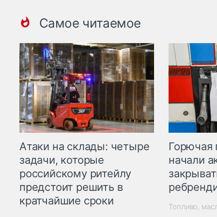
Самое читаемое
Горючая 
Атаки на склады: четыре
начали а
задачи, которые
закрыват
российскому ритейлу
ребренд
предстоит решить в
кратчайшие сроки
Топливо, мас