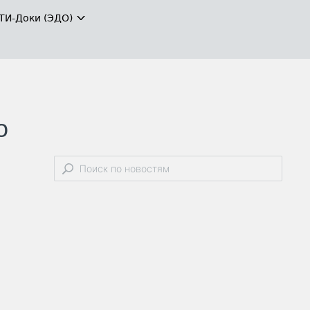
ТИ-Доки (ЭДО)
о