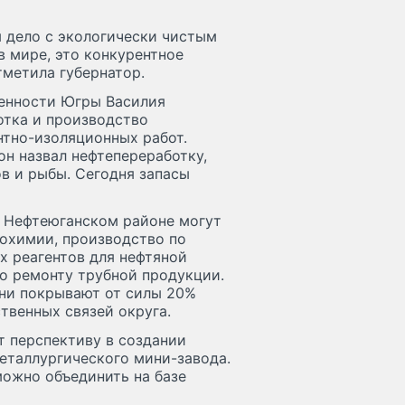
м дело с экологически чистым
в мире, это конкурентное
тметила губернатор.
ленности Югры Василия
отка и производство
тно-изоляционных работ.
н назвал нефтепереработку,
в и рыбы. Сегодня запасы
в Нефтеюганском районе могут
зохимии, производство по
х реагентов для нефтяной
о ремонту трубной продукции.
они покрывают от силы 20%
твенных связей округа.
 перспективу в создании
еталлургического мини-завода.
можно объединить на базе