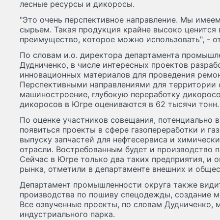
лесные ресурсы и дикоросы.
"Это очень перспективное направление. Мы имее
сырьем. Такая продукция крайне высоко ценится 
преимущество, которое можно использовать", - о
По словам и.о. директора департамента промыш
Дудниченко, в числе интересных проектов разраб
инновационных материалов для проведения ремон
Перспективными направлениями для территории о
машиностроение, глубокую переработку дикоросо
дикоросов в Югре оцениваются в 62 тысячи тонн.
По оценке участников совещания, потенциально 
появиться проекты в сфере газопереработки и га
выпуску запчастей для нефтесервиса и химически
отрасли. Востребованным будет и производство п
Сейчас в Югре только два таких предприятия, и 
рынка, отметили в департаменте внешних и общес
Департамент промышленности округа также видит
производства по пошиву спецодежды, создание м
Все озвученные проекты, по словам Дудниченко, 
индустриального парка.