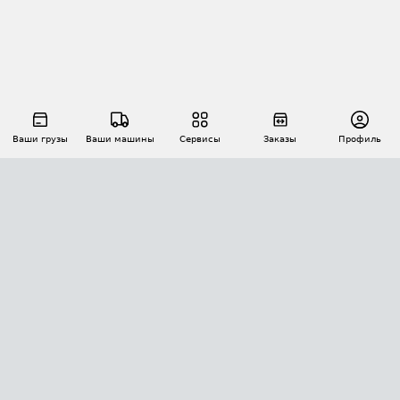
Ваши грузы
Ваши машины
Сервисы
Заказы
Профиль
АВТОМАТИЗАЦИЯ ПЕРЕВОЗОК
Площадки
Заказы
Торги
Тендеры
АТИ-Доки
GPS-мониторинг
АТИ Мессенджер
Цепочки грузов
API ATI.SU
ПОЛЕЗНОЕ
Расчет расстояний
БЕЗОПАСНОСТЬ