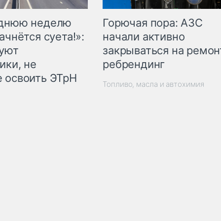
Горючая пора: АЗС
еднюю неделю
начали активно
ачнётся суета!»:
закрываться на ремон
куют
ребрендинг
ики, не
 освоить ЭТрН
Топливо, масла и автохимия