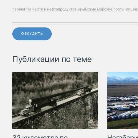
перевалка нефти и нефтепродуктов
крымские морские порты
лицен
ОБСУДИТЬ
Публикации по теме
32 километра по
Негабари