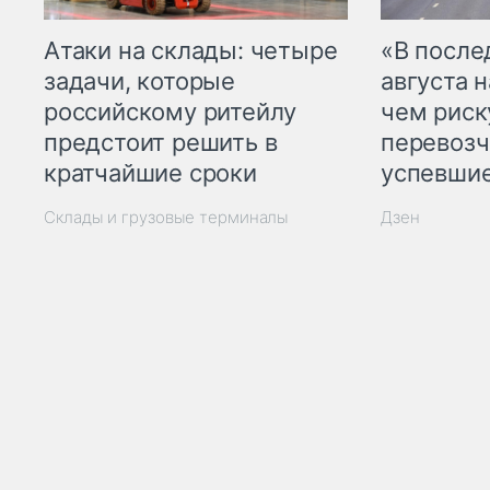
Атаки на склады: четыре
«В посл
задачи, которые
августа н
российскому ритейлу
чем рис
предстоит решить в
перевозч
кратчайшие сроки
успевшие
Склады и грузовые терминалы
Дзен