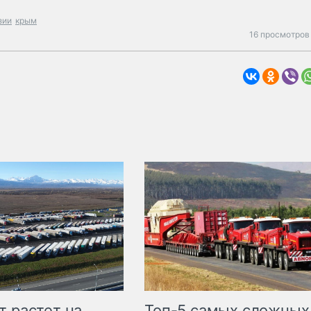
зии
крым
16 просмотров
т растет на
Топ-5 самых сложных