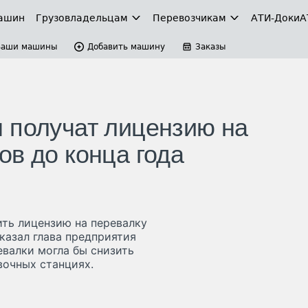
ашин
Грузовладельцам
Перевозчикам
АТИ-Доки
А
Ваши машины
Добавить машину
Заказы
 получат лицензию на
ов до конца года
ть лицензию на перевалку
казал глава предприятия
евалки могла бы снизить
вочных станциях.