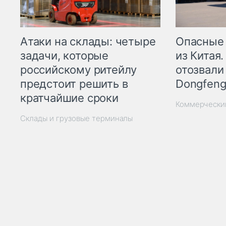
Опасные
Атаки на склады: четыре
из Китая.
задачи, которые
отозвали
российскому ритейлу
Dongfeng
предстоит решить в
кратчайшие сроки
Коммерчески
Склады и грузовые терминалы