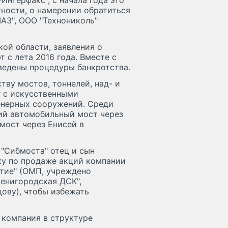
нтерфакс", с начала года это
тности, о намерении обратиться
АЗ", ООО "Технониколь"
ой области, заявления о
 с лета 2016 года. Вместе с
ведены процедуры банкротства.
тву мостов, тоннелей, над- и
 с искусственными
енерных сооружений. Среди
ий автомобильный мост через
мост через Енисей в
 "Сибмоста" отец и сын
ку по продаже акций компании
тие" (ОМП, учреждено
венигородская ДСК",
ову), чтобы избежать
 компания в структуре