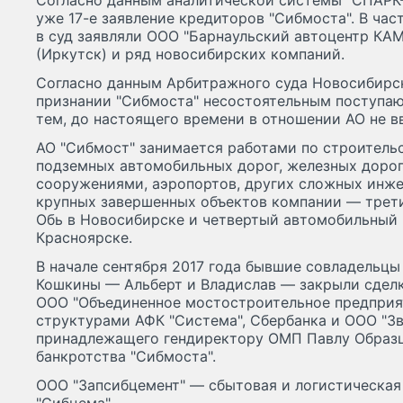
Согласно данным аналитической системы "СПАРК-И
уже 17-е заявление кредиторов "Сибмоста". В час
в суд заявляли ООО "Барнаульский автоцентр КАМ
(Иркутск) и ряд новосибирских компаний.
Согласно данным Арбитражного суда Новосибирск
признании "Сибмоста" несостоятельным поступают
тем, до настоящего времени в отношении АО не в
АО "Сибмост" занимается работами по строительс
подземных автомобильных дорог, железных дорог
сооружениями, аэропортов, других сложных инж
крупных завершенных объектов компании — трет
Обь в Новосибирске и четвертый автомобильный 
Красноярске.
В начале сентября 2017 года бывшие совладельцы
Кошкины — Альберт и Владислав — закрыли сдел
ООО "Объединенное мостостроительное предприя
структурами АФК "Система", Сбербанка и ООО "З
принадлежащего гендиректору ОМП Павлу Образц
банкротства "Сибмоста".
ООО "Запсибцемент" — сбытовая и логистическая