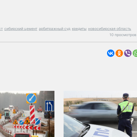
ст
сибирский цемент
арбитражный суд
кредиты
новосибирская область
10 просмотров 