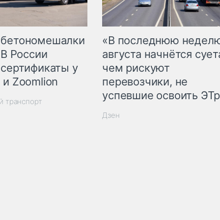
 бетономешалки
«В последнюю недел
 В России
августа начнётся суета
 сертификаты у
чем рискуют
 и Zoomlion
перевозчики, не
успевшие освоить ЭТ
й транспорт
Дзен