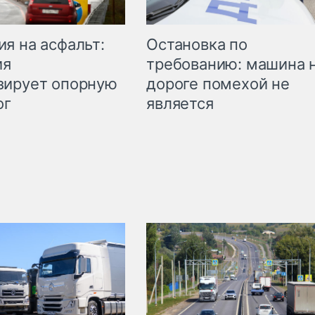
Остановка по
я на асфальт:
требованию: машина 
ия
дороге помехой не
зирует опорную
является
ог