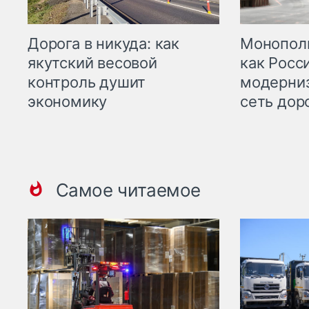
Дорога в никуда: как
Монополи
якутский весовой
как Росс
контроль душит
модерни
экономику
сеть дор
Самое читаемое