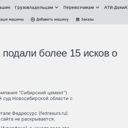
ашин
Грузовладельцам
Перевозчикам
АТИ-Доки
А
Ваши машины
Добавить машину
Заказы
 подали более 15 исков о
омпания "Сибирский цемент")
й суд Новосибирской области с
ле Федресурс (fedresurs.ru).
сайта не раскрывается.