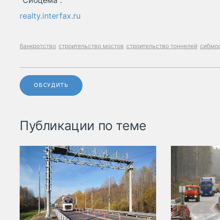
"Сибцема".
realty.interfax.ru
банкротство
строительство мостов
строительство тоннелей
сибмо
ОБСУДИТЬ
Публикации по теме