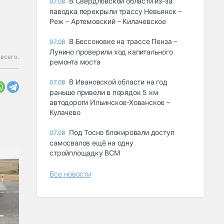
В Свердловской области из-за
07.08
паводка перекрыли трассу Невьянск –
Реж – Артемовский – Килачевское
В Бессоновке на трассе Пенза –
07.08
Лунино проверили ход капитального
всего.
ремонта моста
В Ивановской области на год
07.08
раньше привели в порядок 5 км
автодороги Ильинское-Хованское –
Кулачево
Под Тосно блокировали доступ
07.08
самосвалов ещё на одну
стройплощадку ВСМ
Все новости