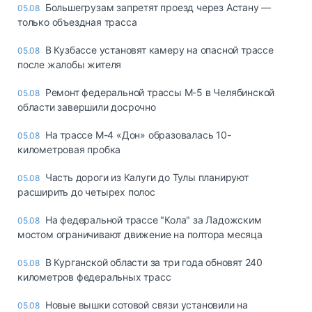
Большегрузам запретят проезд через Астану —
05.08
только объездная трасса
В Кузбассе установят камеру на опасной трассе
05.08
после жалобы жителя
Ремонт федеральной трассы М-5 в Челябинской
05.08
области завершили досрочно
На трассе М-4 «Дон» образовалась 10-
05.08
километровая пробка
Часть дороги из Калуги до Тулы планируют
05.08
расширить до четырех полос
На федеральной трассе "Кола" за Ладожским
05.08
мостом ограничивают движение на полтора месяца
В Курганской области за три года обновят 240
05.08
километров федеральных трасс
Новые вышки сотовой связи установили на
05.08