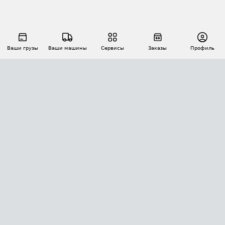
Ваши грузы
Ваши машины
Сервисы
Заказы
Профиль
АВТОМАТИЗАЦИЯ ПЕРЕВОЗОК
Площадки
Заказы
Торги
Тендеры
АТИ-Доки
GPS-мониторинг
АТИ Мессенджер
Цепочки грузов
API ATI.SU
ПОЛЕЗНОЕ
Расчет расстояний
БЕЗОПАСНОСТЬ
Академия ATI.SU
ATI.SU о безопасности
Звезды ATI.SU на вашем сайте
КОНТАКТЫ И ТАРИФЫ
Памятка по проверке контрагентов
Индекс ATI.SU FTL РФ