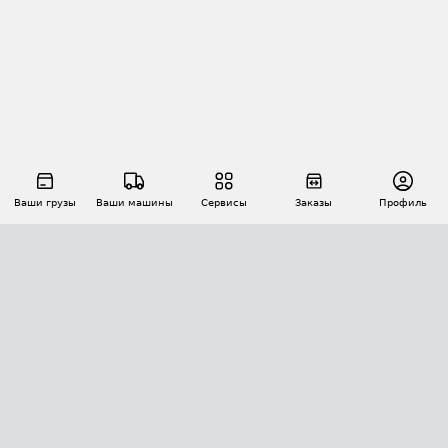
Ваши грузы
Ваши машины
Сервисы
Заказы
Профиль
АВТОМАТИЗАЦИЯ ПЕРЕВОЗОК
Площадки
Заказы
Торги
Тендеры
АТИ-Доки
GPS-мониторинг
АТИ Мессенджер
Цепочки грузов
API ATI.SU
ПОЛЕЗНОЕ