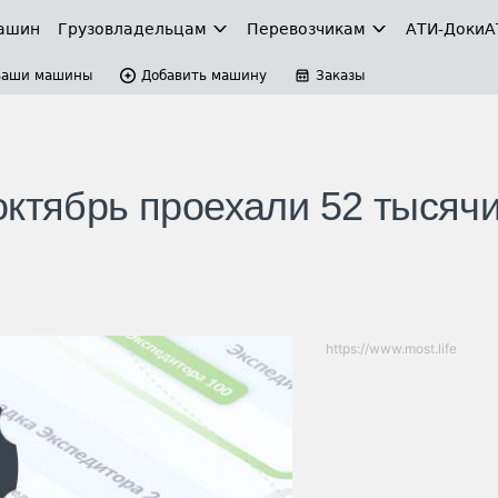
ашин
Грузовладельцам
Перевозчикам
АТИ-Доки
А
Ваши машины
Добавить машину
Заказы
октябрь проехали 52 тысяч
https://www.most.life