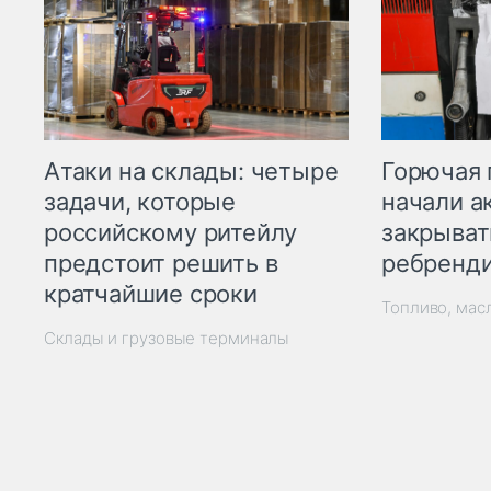
Горючая 
Атаки на склады: четыре
начали а
задачи, которые
закрыват
российскому ритейлу
ребренд
предстоит решить в
кратчайшие сроки
Топливо, мас
Склады и грузовые терминалы