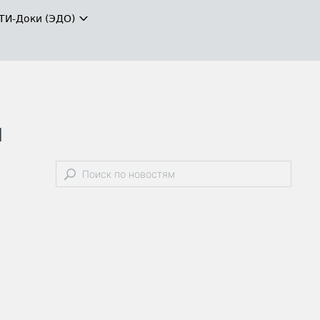
ТИ-Доки (ЭДО)
и