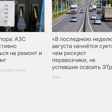
пора: АЗС
«В последнюю недел
ктивно
августа начнётся суета
ься на ремонт и
чем рискуют
инг
перевозчики, не
успевшие освоить ЭТ
ла и автохимия
Дзен