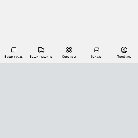
Ваши грузы
Ваши машины
Сервисы
Заказы
Профиль
АВТОМАТИЗАЦИЯ ПЕРЕВОЗОК
Площадки
Заказы
Торги
Тендеры
АТИ-Доки
GPS-мониторинг
АТИ Мессенджер
Цепочки грузов
API ATI.SU
ПОЛЕЗНОЕ