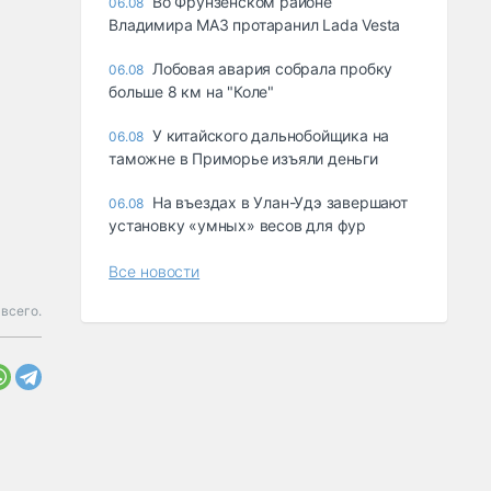
Во Фрунзенском районе
06.08
Владимира МАЗ протаранил Lada Vesta
Лобовая авария собрала пробку
06.08
больше 8 км на "Коле"
У китайского дальнобойщика на
06.08
таможне в Приморье изъяли деньги
Ha въeздax в Улaн-Удэ зaвepшaют
06.08
ycтaнoвкy «yмныx» вecoв для фyp
Все новости
всего.