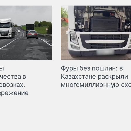
мы
Фуры без пошлин: в
чества в
Казахстане раскрыли
евозках.
многомиллионную сх
ережение