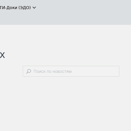
ТИ-Доки (ЭДО)
х