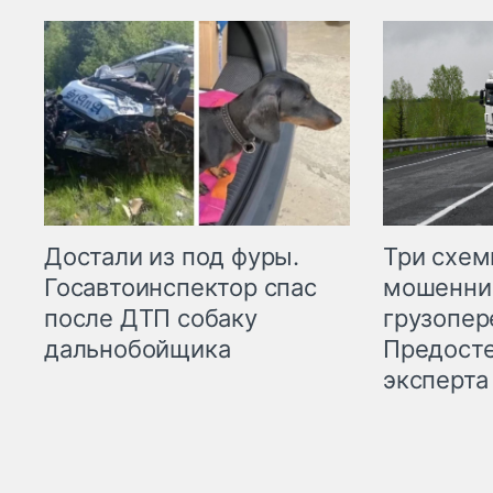
Три схе
Достали из под фуры.
мошенни
Госавтоинспектор спас
грузопер
после ДТП собаку
Предост
дальнобойщика
эксперта