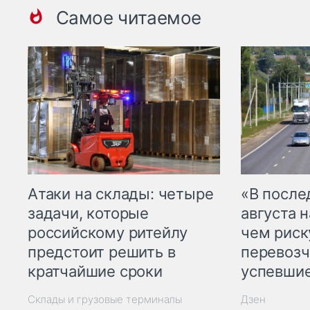
Самое читаемое
Атаки на склады: четыре
«В посл
задачи, которые
августа н
российскому ритейлу
чем рис
предстоит решить в
перевозч
кратчайшие сроки
успевшие
Склады и грузовые терминалы
Дзен