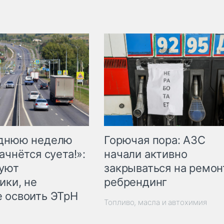
Горючая пора: АЗС
еднюю неделю
начали активно
ачнётся суета!»:
закрываться на ремон
куют
ребрендинг
ики, не
 освоить ЭТрН
Топливо, масла и автохимия