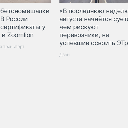
 бетономешалки
«В последнюю недел
 В России
августа начнётся суета
 сертификаты у
чем рискуют
 и Zoomlion
перевозчики, не
успевшие освоить ЭТ
й транспорт
Дзен