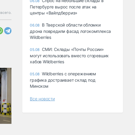
Спрос на небольшие склады в
06.08
Петербурге вырос после атак на
 всего.
центры «Вайлдберриз»
В Тверской области обломки
06.08
дрона повредили фасад логокомплекса
Wildberries
СМИ: Склады «Почты России»
05.08
могут использовать вместо сгоревших
хабов Wildberries
Wildberries с опережением
05.08
графика достраивает склад под
Минском
Все новости