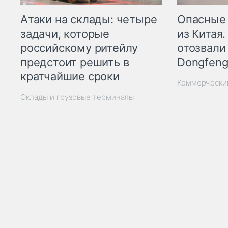
Опасные
Атаки на склады: четыре
из Китая.
задачи, которые
отозвали
российскому ритейлу
Dongfeng
предстоит решить в
кратчайшие сроки
Коммерчески
Склады и грузовые терминалы