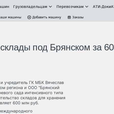
ашин
Грузовладельцам
Перевозчикам
АТИ-Доки
А
Ваши машины
Добавить машину
Заказы
 склады под Брянском за 6
 и учредитель ГК МБК Вячеслав
ом региона и ООО "Брянский
невого сада интенсивного типа
ительство складов для хранения
вляет 600 млн руб.
 международного