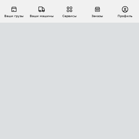
Ваши грузы
Ваши машины
Сервисы
Заказы
Профиль
АВТОМАТИЗАЦИЯ ПЕРЕВОЗОК
Площадки
Заказы
Торги
Тендеры
АТИ-Доки
GPS-мониторинг
АТИ Мессенджер
Цепочки грузов
API ATI.SU
ПОЛЕЗНОЕ
Расчет расстояний
БЕЗОПАСНОСТЬ
Академия ATI.SU
ATI.SU о безопасности
Звезды ATI.SU на вашем сайте
КОНТАКТЫ И ТАРИФЫ
Памятка по проверке контрагентов
Индекс ATI.SU FTL РФ
О системе ATI.SU
Светофор+
Средние ставки
ИНФОРМАЦИЯ
Контактная информация