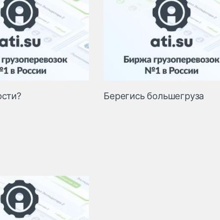
ости?
Берегись большегруза