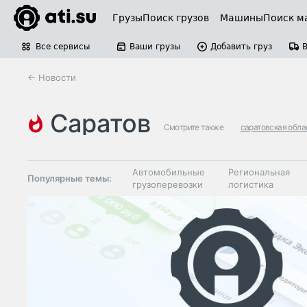
Грузы
Поиск грузов
Машины
Поиск м
Все сервисы
Ваши грузы
Добавить груз
← Новости
саратов
Смотрите также
саратовская обла
Автомобильные
Региональная
Популярные темы:
грузоперевозки
логистика
Склады и
Таможня и ВЭД
грузовые
терминалы