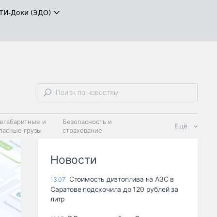
ТИ-Доки (ЭДО)
егабаритные и
Безопасность и
Ещё
пасные грузы
страхование
 масла и
Дзен
ия
Новости
Стоимость дизтоплива на АЗС в
13.07
Саратове подскочила до 120 рублей за
литр