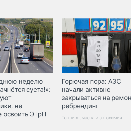
Горючая пора: АЗС
еднюю неделю
начали активно
ачнётся суета!»:
закрываться на ремон
куют
ребрендинг
ики, не
 освоить ЭТрН
Топливо, масла и автохимия