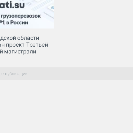
адской области
ан проект Третьей
й магистрали
се публикации