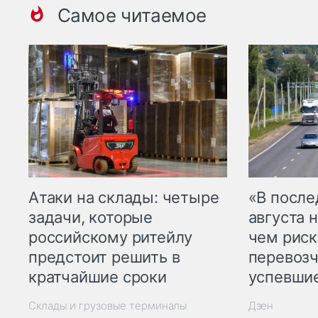
Самое читаемое
Атаки на склады: четыре
«В посл
задачи, которые
августа н
российскому ритейлу
чем рис
предстоит решить в
перевозч
кратчайшие сроки
успевшие
Склады и грузовые терминалы
Дзен