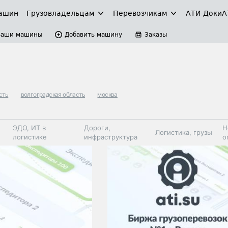
ашин
Грузовладельцам
Перевозчикам
АТИ-Доки
А
Ваши машины
Добавить машину
Заказы
сть
волгоградская область
москва
ЭДО, ИТ в
Дороги,
Н
Логистика, грузы
логистике
инфраструктура
о
Коммерческий
Автосервис,
Топливо,
Спецтехника
транспорт
запчасти, шины
автохим