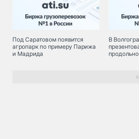
Под Саратовом появится
В Волгогр
агропарк по примеру Парижа
презентов
и Мадрида
продольно
В