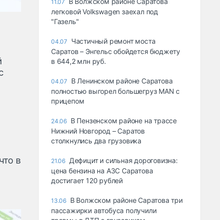
В Волжском районе Саратова
11.07
легковой Volkswagen заехал под
"Газель"
Частичный ремонт моста
04.07
Саратов – Энгельс обойдется бюджету
й
в 644,2 млн руб.
с
В Ленинском районе Саратова
04.07
полностью выгорел большегруз MAN с
прицепом
В Пензенском районе на трассе
24.06
Нижний Новгород – Саратов
столкнулись два грузовика
что в
Дефицит и сильная дороговизна:
21.06
цена бензина на АЗС Саратова
достигает 120 рублей
В Волжском районе Саратова три
13.06
пассажирки автобуса получили