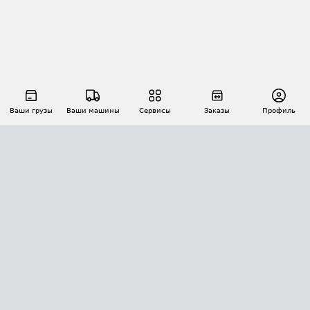
Ваши грузы
Ваши машины
Сервисы
Заказы
Профиль
АВТОМАТИЗАЦИЯ ПЕРЕВОЗОК
Площадки
Заказы
Торги
Тендеры
АТИ-Доки
GPS-мониторинг
АТИ Мессенджер
Цепочки грузов
API ATI.SU
ПОЛЕЗНОЕ
Расчет расстояний
БЕЗОПАСНОСТЬ