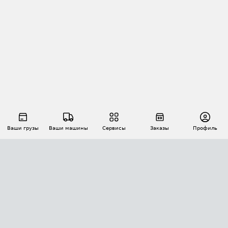
Ваши грузы
Ваши машины
Сервисы
Заказы
Профиль
АВТОМАТИЗАЦИЯ ПЕРЕВОЗОК
Площадки
Заказы
Торги
Тендеры
АТИ-Доки
GPS-мониторинг
АТИ Мессенджер
Цепочки грузов
API ATI.SU