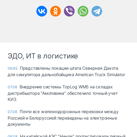
ЭДО, ИТ в логистике
Представлены локации штата Северная Дакота
06:45
для симулятора дальнобойщика American Truck Simulator
Внедрение системы TopLog WMS на складах
07.08
дистрибьютора "Амотивика" обеспечило точный учет
КИЗ
Почти все железнодорожные перевозки между
07.08
Россией и Белоруссией переведены на электронные
документы
На китайской АЭС "Нинде" протестировали первый
06.08