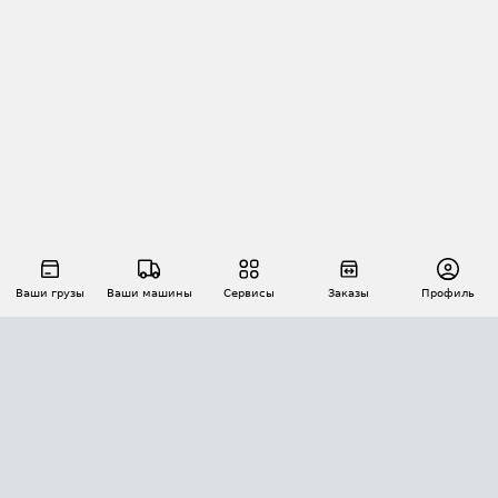
Ваши грузы
Ваши машины
Сервисы
Заказы
Профиль
АВТОМАТИЗАЦИЯ ПЕРЕВОЗОК
Площадки
Заказы
Торги
Тендеры
АТИ-Доки
GPS-мониторинг
АТИ Мессенджер
Цепочки грузов