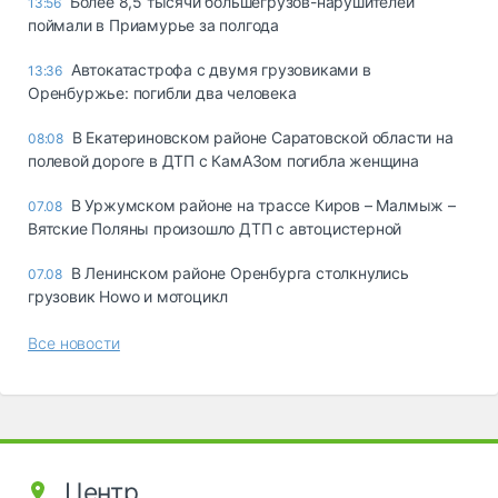
Более 8,5 тысячи большегрузов-нарушителей
13:56
поймали в Приамурье за полгода
Автокатастрофа с двумя грузовиками в
13:36
Оренбуржье: погибли два человека
В Екатериновском районе Саратовской области на
08:08
полевой дороге в ДТП с КамАЗом погибла женщина
В Уржумском районе на трассе Киров – Малмыж –
07.08
Вятские Поляны произошло ДТП с автоцистерной
В Ленинском районе Оренбурга столкнулись
07.08
грузовик Howo и мотоцикл
Все новости
Центр