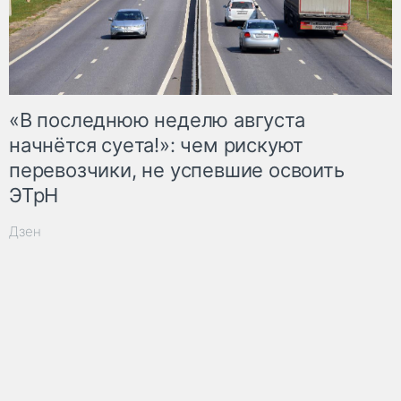
«В последнюю неделю августа
начнётся суета!»: чем рискуют
перевозчики, не успевшие освоить
ЭТрН
Дзен