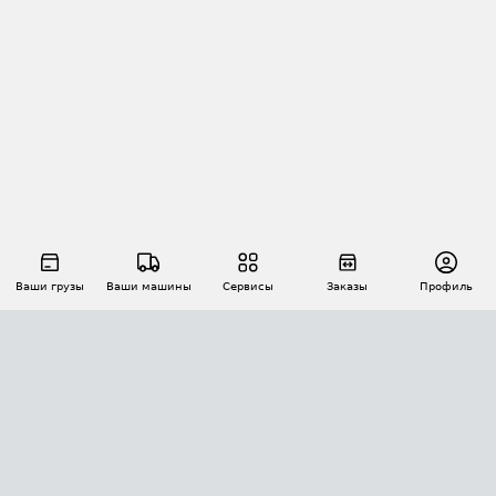
Ваши грузы
Ваши машины
Сервисы
Заказы
Профиль
АВТОМАТИЗАЦИЯ ПЕРЕВОЗОК
Площадки
Заказы
Торги
Тендеры
АТИ-Доки
GPS-мониторинг
АТИ Мессенджер
Цепочки грузов
API ATI.SU