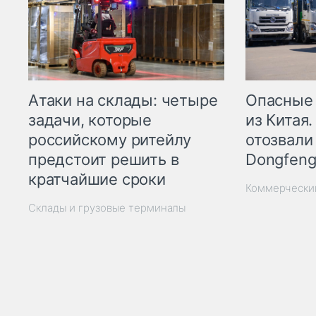
Опасные
Атаки на склады: четыре
из Китая.
задачи, которые
отозвали
российскому ритейлу
Dongfeng
предстоит решить в
кратчайшие сроки
Коммерчески
Склады и грузовые терминалы