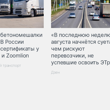
 бетономешалки
«В последнюю недел
 В России
августа начнётся суета
 сертификаты у
чем рискуют
 и Zoomlion
перевозчики, не
успевшие освоить ЭТ
й транспорт
Дзен