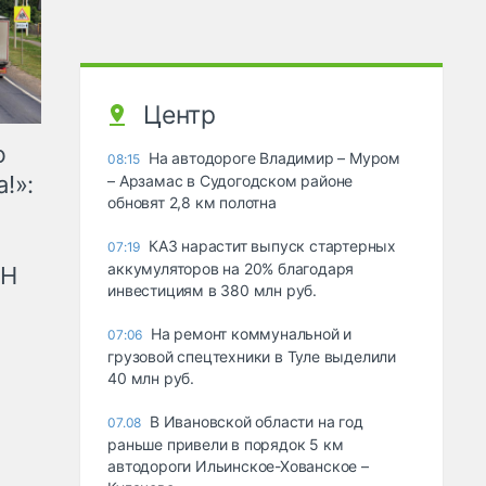
Центр
ю
На автодороге Владимир – Муром
08:15
!»:
– Арзамас в Судогодском районе
обновят 2,8 км полотна
КАЗ нарастит выпуск стартерных
07:19
аккумуляторов на 20% благодаря
рН
инвестициям в 380 млн руб.
На ремонт коммунальной и
07:06
грузовой спецтехники в Туле выделили
40 млн руб.
В Ивановской области на год
07.08
раньше привели в порядок 5 км
автодороги Ильинское-Хованское –