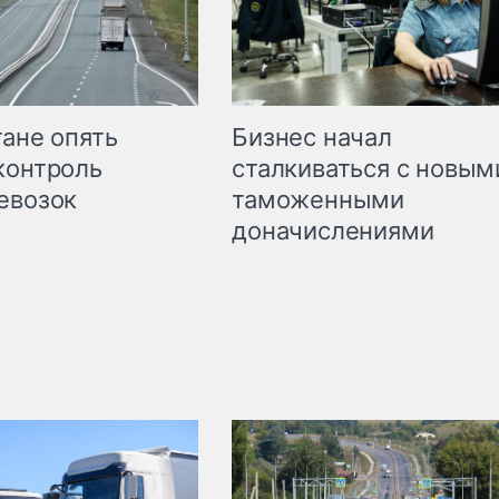
Бизнес начал
тане опять
сталкиваться с новым
контроль
таможенными
евозок
доначислениями