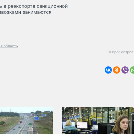
ь в реэкспорте санкционной
ревозками занимаются
я область
10 просмотров 