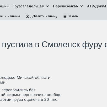
ашин
Грузовладельцам
Перевозчикам
АТИ-Доки
А
Ваши машины
Добавить машину
Заказы
 пустила в Смоленск фуру 
Володько Минской области
ами.
и перевозились без
ской фирмы-перевозчика вообще
артии груза оценена в 20 тыс.