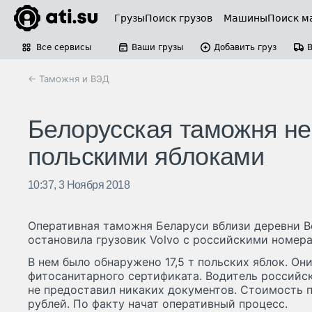
Грузы
Поиск грузов
Машины
Поиск м
Все сервисы
Ваши грузы
Добавить груз
← Таможня и ВЭД
Белорусская таможня не
польскими яблоками
10:37, 3 Ноября 2018
Оперативная таможня Беларуси вблизи деревни 
остановила грузовик Volvo c российскими номер
В нем было обнаружено 17,5 т польских яблок. Он
фитосанитарного сертификата. Водитель россий
не предоставил никаких документов. Стоимость п
рублей. По факту начат оперативный процесс.