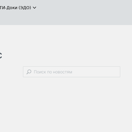
ТИ-Доки (ЭДО)
с