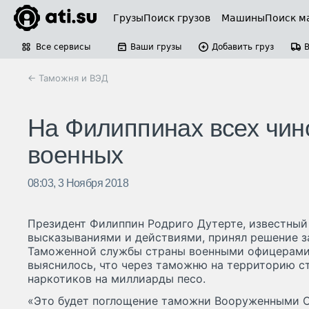
Грузы
Поиск грузов
Машины
Поиск м
Все сервисы
Ваши грузы
Добавить груз
← Таможня и ВЭД
На Филиппинах всех чин
военных
08:03, 3 Ноября 2018
Президент Филиппин Родриго Дутерте, известны
высказываниями и действиями, принял решение з
Таможенной службы страны военными офицерами. 
выяснилось, что через таможню на территорию с
наркотиков на миллиарды песо.
«Это будет поглощение таможни Вооруженными С