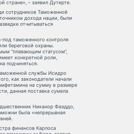
й стране», – заявил Дутерте.
еди сотрудников Таможенной
сточником дохода нации, были
разведке отчитываться
з-под таможенного контроля
ли береговой охраны.
мым “плавающим статусом”,
 имеет конкретной роли,
на подчиняться.
 Таможенной службы Исидро
ого, как законодатели начали
амфетамина на сумму в размере
сти, данная поставка сумела
редшественник Никанор Фаэддо,
таможни была «непрерывная
вней.
стра финансов Карлоса