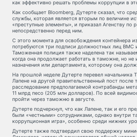
как эффективно решать проблемы коррупции в это
Как сообщает Bloomberg, Дутерте сказал, что ср
службы, которая является вторым по величине и
«преступные элементы», и приказал Агенству по 
непосредственно перед ним.
С этого момента для освобождения контейнера и
потребуются три подписи должностных лиц ВМС и
Таможенная полиция также наделена так называе
когда она продолжает работать в таможне, но не
назначения или департамента, которому она долж
На прошлой неделе Дутерте перевел начальника
Лапене на другой правительственный пост после т
расследование предполагаемой контрабанды мет
11 млрд песо (205 млн долларов). По всей видимо
пройти через таможню в августе.
Дутерте подчеркнул, что как Лапене, так и его п
были «честными» сотрудниками, однако внутри 
коррупционная игра», особенно среди нижних уро
Дутерте также подтвердил свою поддержку мини