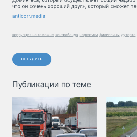
Домингеса, который осуществляет общий надзор 
что он «очень хороший друг», который «может тв
anticorr.media
коррупция на таможне
контрабанда
наркотики
филиппины
дутерте
ОБСУДИТЬ
Публикации по теме