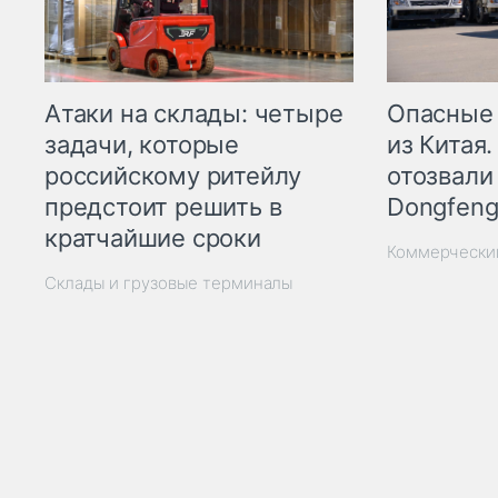
Опасные
Атаки на склады: четыре
из Китая.
задачи, которые
отозвали
российскому ритейлу
Dongfeng
предстоит решить в
кратчайшие сроки
Коммерчески
Склады и грузовые терминалы