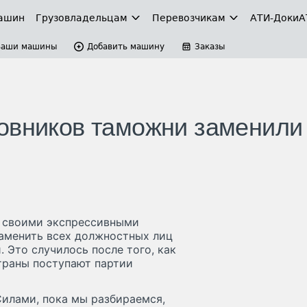
ашин
Грузовладельцам
Перевозчикам
АТИ-Доки
А
Ваши машины
Добавить машину
Заказы
овников таможни заменили
й своими экспрессивными
аменить всех должностных лиц
Это случилось после того, как
траны поступают партии
илами, пока мы разбираемся,