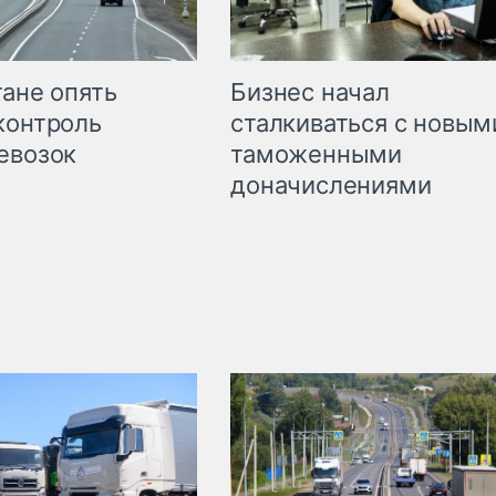
Бизнес начал
тане опять
сталкиваться с новым
контроль
таможенными
евозок
доначислениями