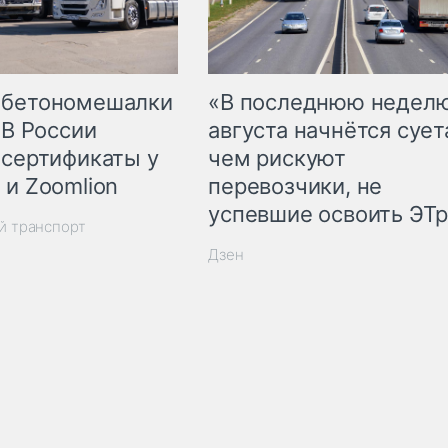
 бетономешалки
«В последнюю недел
 В России
августа начнётся суета
 сертификаты у
чем рискуют
 и Zoomlion
перевозчики, не
успевшие освоить ЭТ
й транспорт
Дзен