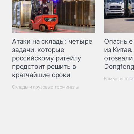
Опасные
Атаки на склады: четыре
из Китая.
задачи, которые
отозвали
российскому ритейлу
Dongfeng
предстоит решить в
кратчайшие сроки
Коммерчески
Склады и грузовые терминалы