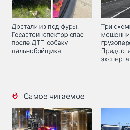
Три схе
Достали из под фуры.
мошенни
Госавтоинспектор спас
грузопер
после ДТП собаку
Предост
дальнобойщика
эксперта
Самое читаемое