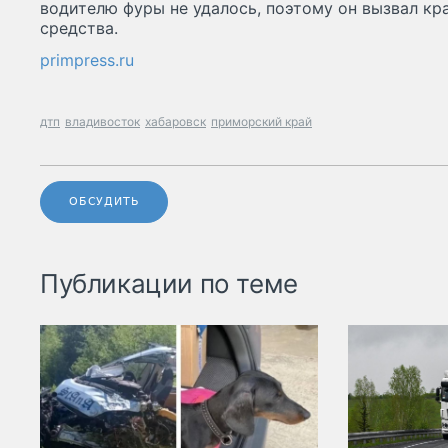
водителю фуры не удалось, поэтому он вызвал кр
средства.
primpress.ru
дтп
владивосток
хабаровск
приморский край
ОБСУДИТЬ
Публикации по теме