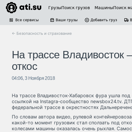
Грузы
Поиск грузов
Машины
Поиск м
Все сервисы
Ваши грузы
Добавить груз
← Безопасность и страхование
На трассе Владивосток 
откос
04:06, 3 Ноября 2018
На трассе Владивосток-Хабаровск фура ушла под
ссылкой на Instagra-сообщество newsbox24.tv. Д
федеральной трассе в окрестностях Дальнереченс
По словам автора видео, рулевой контейнеровоза
какой-то момент грузовик стал сползать под отко
колесами машины оказалась очень рыхлая. Самос