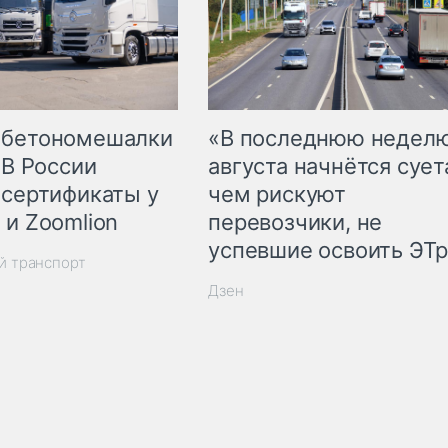
 бетономешалки
«В последнюю недел
 В России
августа начнётся суета
 сертификаты у
чем рискуют
 и Zoomlion
перевозчики, не
успевшие освоить ЭТ
й транспорт
Дзен