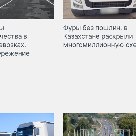
мы
Фуры без пошлин: в
чества в
Казахстане раскрыли
евозках.
многомиллионную сх
ережение