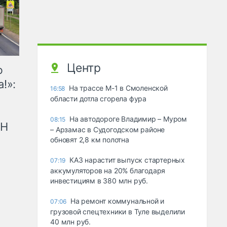
Центр
ю
!»:
На трассе М-1 в Смоленской
16:58
области дотла сгорела фура
На автодороге Владимир – Муром
08:15
рН
– Арзамас в Судогодском районе
обновят 2,8 км полотна
КАЗ нарастит выпуск стартерных
07:19
аккумуляторов на 20% благодаря
инвестициям в 380 млн руб.
На ремонт коммунальной и
07:06
грузовой спецтехники в Туле выделили
40 млн руб.