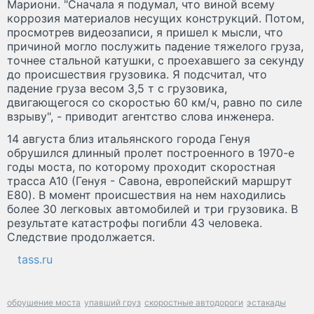
Мариони. "Сначала я подумал, что виной всему
коррозия материалов несущих конструкций. Потом,
просмотрев видеозаписи, я пришел к мысли, что
причиной могло послужить падение тяжелого груза,
точнее стальной катушки, с проехавшего за секунду
до происшествия грузовика. Я подсчитал, что
падение груза весом 3,5 т с грузовика,
двигающегося со скоростью 60 км/ч, равно по силе
взрыву", - приводит агентство слова инженера.
14 августа близ итальянского города Генуя
обрушился длинный пролет построенного в 1970-е
годы моста, по которому проходит скоростная
трасса A10 (Генуя - Савона, европейский маршрут
Е80). В момент происшествия на нем находились
более 30 легковых автомобилей и три грузовика. В
результате катастрофы погибли 43 человека.
Следствие продолжается.
tass.ru
обрушение моста
упавший груз
скоростные автодороги
эстакады