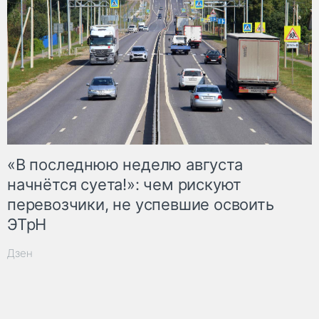
«В последнюю неделю августа
начнётся суета!»: чем рискуют
перевозчики, не успевшие освоить
ЭТрН
Дзен