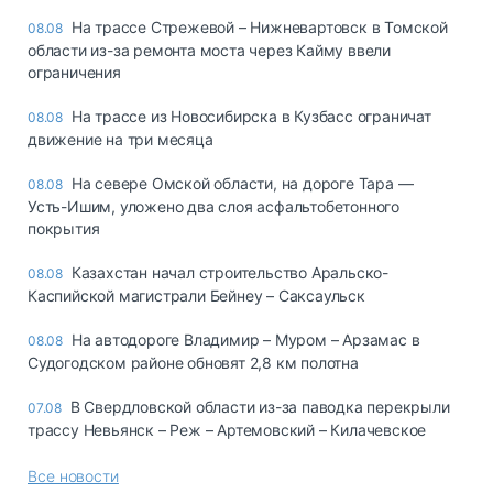
На трассе Стрежевой – Нижневартовск в Томской
08.08
области из-за ремонта моста через Кайму ввели
ограничения
На трассе из Новосибирска в Кузбасс ограничат
08.08
движение на три месяца
На севере Омской области, на дороге Тара —
08.08
Усть-Ишим, уложено два слоя асфальтобетонного
покрытия
Казахстан начал строительство Аральско-
08.08
Каспийской магистрали Бейнеу – Саксаульск
На автодороге Владимир – Муром – Арзамас в
08.08
Судогодском районе обновят 2,8 км полотна
В Свердловской области из-за паводка перекрыли
07.08
трассу Невьянск – Реж – Артемовский – Килачевское
Все новости