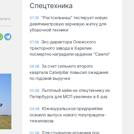
Спецтехника
"Ростсельмаш" тестирует новую
07:25
 всего.
девятиметровую зерновую жатку для
уборочной техники
Экс-директора Онежского
07.08
тракторного завода в Карелии
посмертно наградили орденом "Сампо"
За счет сильного второго
06.08
квартала Caterpillar повысил ожидания
по годовой выручке
Льготный заём на спецтехнику из
05.08
Петербурга для МСП увеличен в 6 раз
Южноуральское предприятие
04.08
освоило выпуск нового полуприцепа-
тяжеловоза
Для студентов-аграриев под
02.08