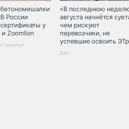
 бетономешалки
«В последнюю недел
 В России
августа начнётся суета
 сертификаты у
чем рискуют
 и Zoomlion
перевозчики, не
успевшие освоить ЭТ
й транспорт
Дзен