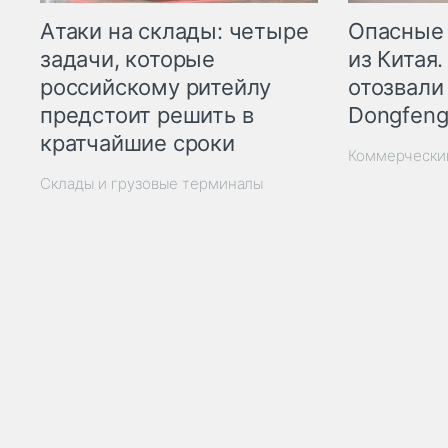
Опасные
Атаки на склады: четыре
из Китая.
задачи, которые
отозвали
российскому ритейлу
Dongfeng
предстоит решить в
кратчайшие сроки
Коммерчески
Склады и грузовые терминалы