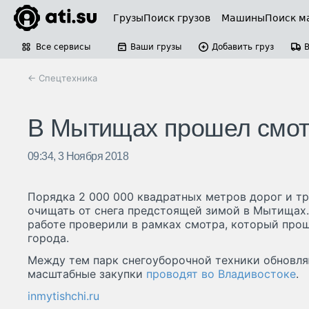
Грузы
Поиск грузов
Машины
Поиск м
Все сервисы
Ваши грузы
Добавить груз
← Спецтехника
В Мытищах прошел смотр
09:34, 3 Ноября 2018
Порядка 2 000 000 квадратных метров дорог и т
очищать от снега предстоящей зимой в Мытищах.
работе проверили в рамках смотра, который про
города.
Между тем парк снегоуборочной техники обновля
масштабные закупки
проводят во Владивостоке
.
inmytishchi.ru