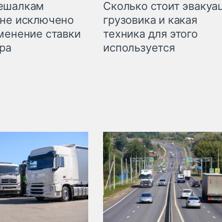
Сколько стоит эвакуа
ешалкам
грузовика и какая
не исключено
техника для этого
менение ставки
используется
ра