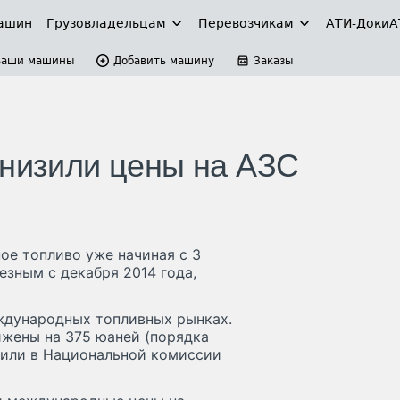
ашин
Грузовладельцам
Перевозчикам
АТИ-Доки
А
Ваши машины
Добавить машину
Заказы
снизили цены на АЗС
ое топливо уже начиная с 3
езным с декабря 2014 года,
ждународных топливных рынках.
ижены на 375 юаней (порядка
щили в Национальной комиссии