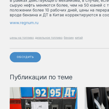
В рамках действующего механизма, в случае, ес
сырую нефть меняются более, чем на 50 юаней с 
положении более 10 рабочих дней, цены на пере
вроде бензина и ДТ в Китае корректируются в с
www.regnum.ru
цены на топливо
дизельное топливо
бензин
китай
ОБСУДИТЬ
Публикации по теме