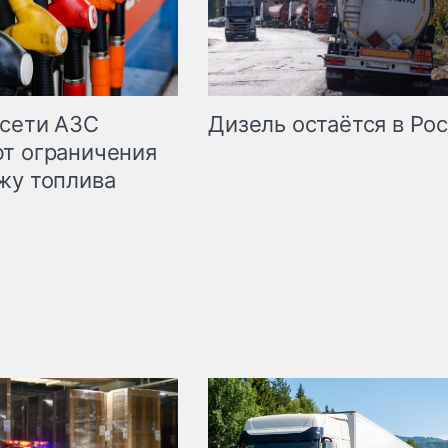
сети АЗС
Дизель остаётся в Ро
т ограничения
жу топлива