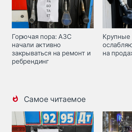
Горючая пора: АЗС
Крупные 
начали активно
ослабляю
закрываться на ремонт и
на прода
ребрендинг
Самое читаемое