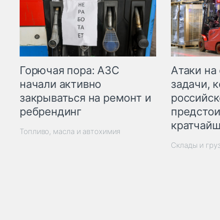
Горючая пора: АЗС
Атаки на
начали активно
задачи, 
закрываться на ремонт и
российск
ребрендинг
предстои
кратчайш
Топливо, масла и автохимия
Склады и гру