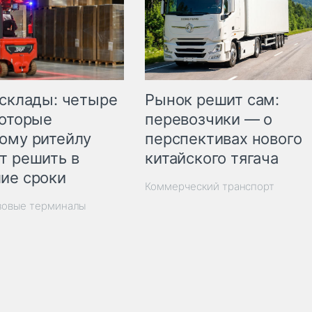
Рынок решит сам:
 склады: четыре
перевозчики — о
которые
перспективах нового
ому ритейлу
китайского тягача
т решить в
ие сроки
Коммерческий транспорт
зовые терминалы