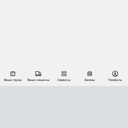
Ваши грузы
Ваши машины
Сервисы
Заказы
Профиль
АВТОМАТИЗАЦИЯ ПЕРЕВОЗОК
Площадки
Заказы
Торги
Тендеры
АТИ-Доки