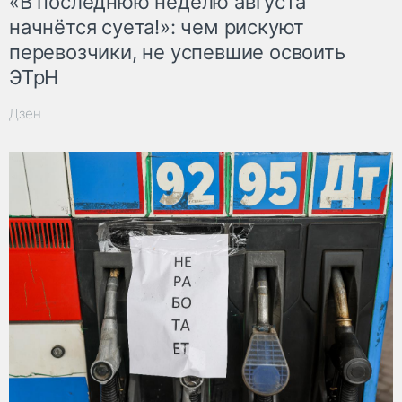
«В последнюю неделю августа
начнётся суета!»: чем рискуют
перевозчики, не успевшие освоить
ЭТрН
Дзен