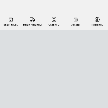
Ваши грузы
Ваши машины
Сервисы
Заказы
Профиль
АВТОМАТИЗАЦИЯ ПЕРЕВОЗОК
Площадки
Заказы
Торги
Тендеры
АТИ-Доки
GPS-мониторинг
АТИ Мессенджер
Цепочки грузов
API ATI.SU
ПОЛЕЗНОЕ
Расчет расстояний
БЕЗОПАСНОСТЬ
Академия ATI.SU
ATI.SU о безопасности
Звезды ATI.SU на вашем сайте
КОНТАКТЫ И ТАРИФЫ
Памятка по проверке контрагентов