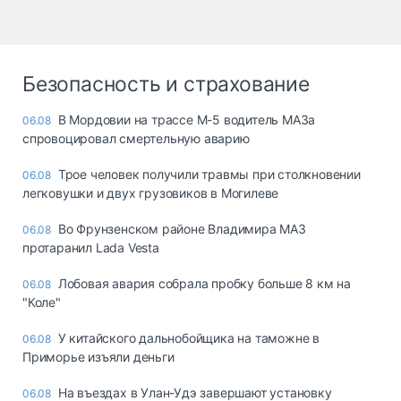
Безопасность и страхование
В Мордовии на трассе М-5 водитель МАЗа
06.08
спровоцировал смертельную аварию
Трое человек получили травмы при столкновении
06.08
легковушки и двух грузовиков в Могилеве
Во Фрунзенском районе Владимира МАЗ
06.08
протаранил Lada Vesta
Лобовая авария собрала пробку больше 8 км на
06.08
"Коле"
У китайского дальнобойщика на таможне в
06.08
Приморье изъяли деньги
Ha въeздax в Улaн-Удэ зaвepшaют ycтaнoвкy
06.08