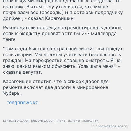
если к 4,8 миллиарда еще добавятся средства, то
включим. В этом году уточняется, что мы не
покрываем все (расходы) и я остаюсь подрядчику
должен", - сказал Карагойшин.
Руководитель пообещал отремонтировать дороги,
если к бюджету добавят хотя бы 2-3 миллиарда
тенге.
"Там люди бьются со страшной силой, там каждую
ночь аварии. Мы должны учитывать безопасность
граждан. На перекрестки страшно смотреть. Я не
знаю, каким языком объяснять. Услышьте меня", -
сказала депутат.
Карагойшин ответил, что в список дорог для
ремонта включат две дороги в микрорайоне
Чубары.
tengrinews.kz
качество дорог
ремонт дорог
планы
астана
казахстан
11 просмотров всего.