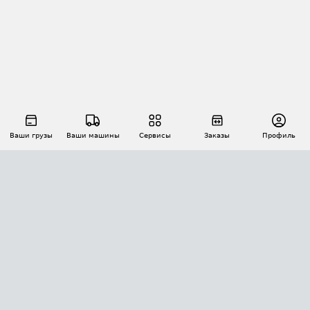
Ваши грузы
Ваши машины
Сервисы
Заказы
Профиль
АВТОМАТИЗАЦИЯ ПЕРЕВОЗОК
Площадки
Заказы
Торги
Тендеры
АТИ-Доки
GPS-мониторинг
АТИ Мессенджер
Цепочки грузов
API ATI.SU
ПОЛЕЗНОЕ