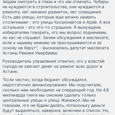
людям смотреть в глаза и что им отвечать. Чубары
не нуждаются в строительстве, они нуждаются в
ремонте, нет никаких разметок, нет освещения.
Есть две улицы, которые еще можно назвать
столичными - это улицы Космонавтов и Арай. А все
остальное - это что-то страшное. Я вынуждена
избирателям говорить, что мы вопрос поднимаем,
но нас не слушают. Зачем обсуждения в маслихате,
если к нашему мнению не прислушиваются и за
основу не берут", - высказалась депутат маслихата
Астаны Рамзия Умербаева.
Руководитель управления ответил, что у властей
города не хватает денег на ремонт всех дорог в
Астане.
"Если честно, когда бюджет обсуждался,
недостаточно финансирования. Мы подсчитали,
сколько нам необходимо на следующий год. На 4,8
миллиарда тенге мы сможем сделать только
центральные улицы и улицу Жанажол. Мы не
говорим, что не будем делать, потихоньку деньги
будут выделяться, наверное, включим в список. Но,