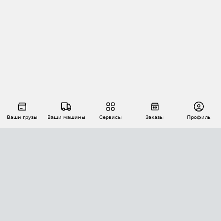
Ваши грузы
Ваши машины
Сервисы
Заказы
Профиль
АВТОМАТИЗАЦИЯ ПЕРЕВОЗОК
Площадки
Заказы
Торги
Тендеры
АТИ-Доки
GPS-мониторинг
АТИ Мессенджер
Цепочки грузов
API ATI.SU