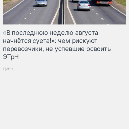
«В последнюю неделю августа
начнётся суета!»: чем рискуют
перевозчики, не успевшие освоить
ЭТрН
Дзен